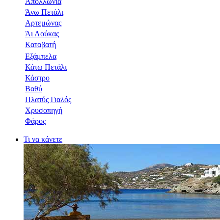
Απολλωνία
Άνω Πετάλι
Αρτεμώνας
Άι Λούκας
Καταβατή
Εξάμπελα
Κάτω Πετάλι
Κάστρο
Βαθύ
Πλατύς Γιαλός
Χρυσοπηγή
Φάρος
Τι να κάνετε