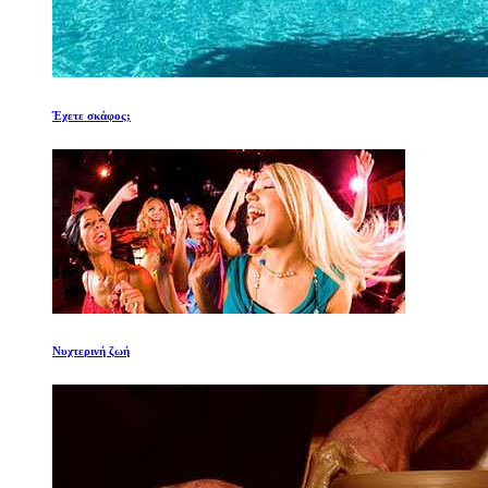
Έχετε σκάφος;
Νυχτερινή ζωή