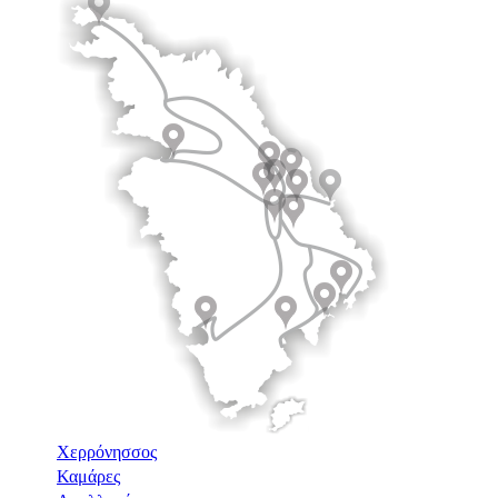
Χερρόνησσος
Καμάρες