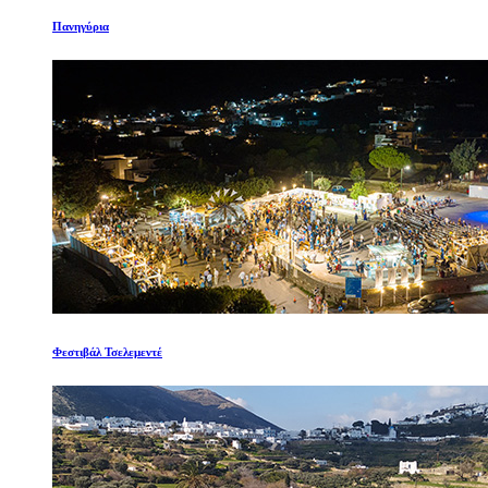
Πανηγύρια
Φεστιβάλ Τσελεμεντέ