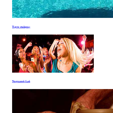
Έχετε σκάφος;
Νυχτερινή ζωή