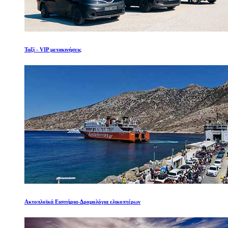
Ταξί - VIP μετακινήσεις
Ακτοπλοϊκά Εισιτήρια-Δρομολόγια ελικοπτέρων