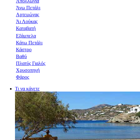
Απολλωνία
Άνω Πετάλι
Αρτεμώνας
Άι Λούκας
Καταβατή
Εξάμπελα
Κάτω Πετάλι
Κάστρο
Βαθύ
Πλατύς Γιαλός
Χρυσοπηγή
Φάρος
Τι να κάνετε