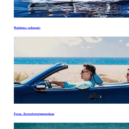
Θαλάσιες εκδρομές
Ενοικ. Αυτοκίνητα/μηχανάκια