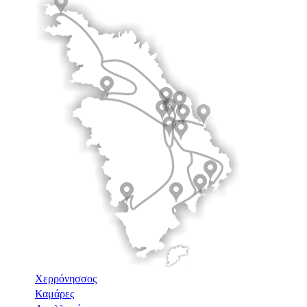
Χερρόνησσος
Καμάρες