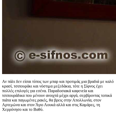
Αν πάλι δεν είσαι τύπος των μπαρ και προτιμάς μια βραδιά με καλό
κρασί, τσιπουράκι και νόστιμα μεζεδάκια, τότε η Σίφνος έχει
πολλές επιλογές για εσένα. Παραδοσιακά καφενεία και
τσιπουράδικα που μένουν ανοιχτά μέχρι αργά, σερβίροντας τοπικά
πιάτα και παγωμένες ρακές, θα βρεις στην Απολλωνία, στον
Αρτεμώνα και στον Άγιο Λουκά αλλά και στις Καμάρες, τη
Χερρόνησο και το Βαθύ.