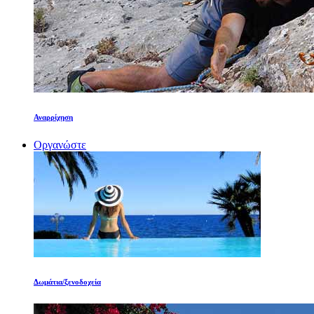
Αναρρίχηση
Οργανώστε
Δωμάτια/ξενοδοχεία