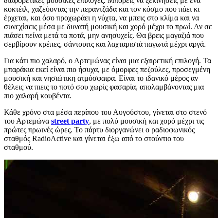
διαφορετικές μουσικές επιλογές. Μπορείς να ξεκινήσεις με ένα
κοκτέιλ, χαζεύοντας την περαντζάδα και τον κόσμο που πάει κι
έρχεται, και όσο προχωράει η νύχτα, να μπεις στο κλίμα και να
συνεχίσεις μέσα με δυνατή μουσική και χορό μέχρι το πρωί. Αν σε
πιάσει πείνα μετά τα ποτά, μην ανησυχείς. Θα βρεις μαγαζιά που
σερβίρουν κρέπες, σάντουιτς και λαχταριστά παγωτά μέχρι αργά.
Για κάτι πιο χαλαρό, ο Αρτεμώνας είναι μια εξαιρετική επιλογή. Τα
μπαράκια εκεί είναι πιο ήσυχα, με όμορφες πεζούλες, προσεγμένη
μουσική και νησιώτικη ατμόσφαιρα. Είναι το ιδανικό μέρος αν
θέλεις να πιεις το ποτό σου χωρίς φασαρία, απολαμβάνοντας μια
πιο χαλαρή κουβέντα.
Κάθε χρόνο στα μέσα περίπου του Αυγούστου, γίνεται στο στενό
του Αρτεμώνα
street party
, με πολύ μουσική και χορό μέχρι τις
πρώτες πρωινές ώρες. Το πάρτυ διοργανώνει ο ραδιοφωνικός
σταθμός RadioActive και γίνεται έξω από το στούντιο του
σταθμού.