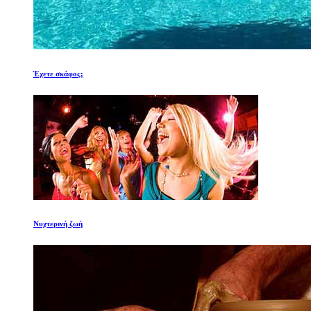
Έχετε σκάφος;
Νυχτερινή ζωή