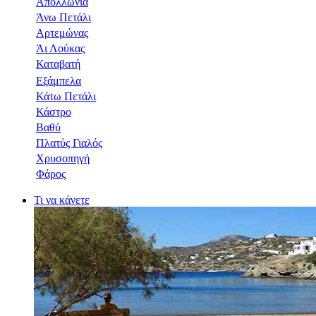
Απολλωνία
Άνω Πετάλι
Αρτεμώνας
Άι Λούκας
Καταβατή
Εξάμπελα
Κάτω Πετάλι
Κάστρο
Βαθύ
Πλατύς Γιαλός
Χρυσοπηγή
Φάρος
Τι να κάνετε