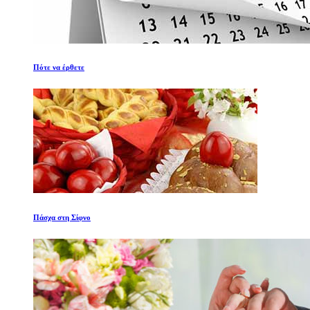
Πότε να έρθετε
Πάσχα στη Σίφνο