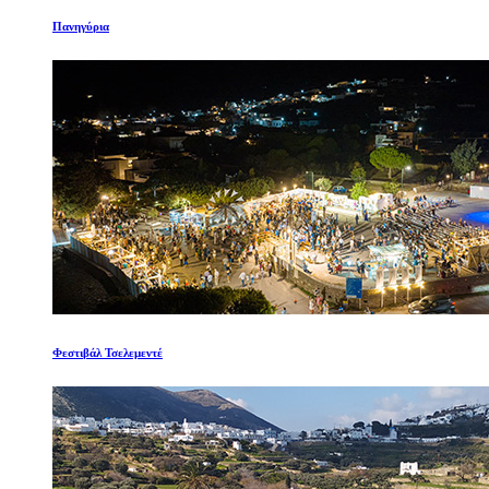
Πανηγύρια
Φεστιβάλ Τσελεμεντέ