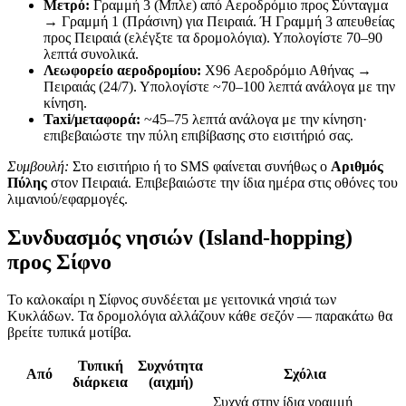
Μετρό:
Γραμμή 3 (Μπλε) από Αεροδρόμιο προς Σύνταγμα
→ Γραμμή 1 (Πράσινη) για Πειραιά. Ή Γραμμή 3 απευθείας
προς Πειραιά (ελέγξτε τα δρομολόγια). Υπολογίστε 70–90
λεπτά συνολικά.
Λεωφορείο αεροδρομίου:
X96 Αεροδρόμιο Αθήνας →
Πειραιάς (24/7). Υπολογίστε ~70–100 λεπτά ανάλογα με την
κίνηση.
Taxi/μεταφορά:
~45–75 λεπτά ανάλογα με την κίνηση·
επιβεβαιώστε την πύλη επιβίβασης στο εισιτήριό σας.
Συμβουλή:
Στο εισιτήριο ή το SMS φαίνεται συνήθως ο
Αριθμός
Πύλης
στον Πειραιά. Επιβεβαιώστε την ίδια ημέρα στις οθόνες του
λιμανιού/εφαρμογές.
Συνδυασμός νησιών (Island-hopping)
προς Σίφνο
Το καλοκαίρι η Σίφνος συνδέεται με γειτονικά νησιά των
Κυκλάδων. Τα δρομολόγια αλλάζουν κάθε σεζόν — παρακάτω θα
βρείτε τυπικά μοτίβα.
Τυπική
Συχνότητα
Από
Σχόλια
διάρκεια
(αιχμή)
Συχνά στην ίδια γραμμή