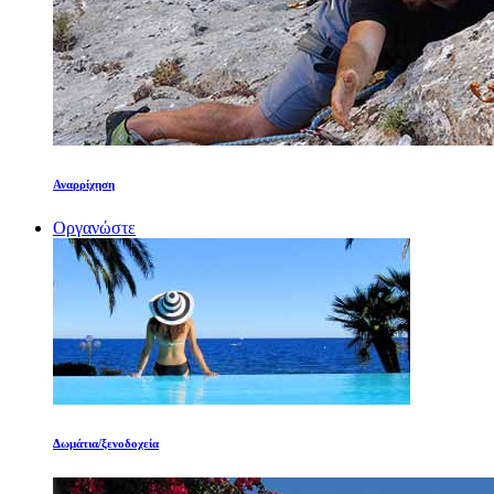
Αναρρίχηση
Οργανώστε
Δωμάτια/ξενοδοχεία