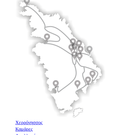
Χερρόνησσος
Καμάρες