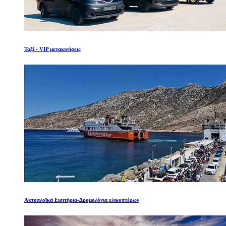
Ταξί - VIP μετακινήσεις
Ακτοπλοϊκά Εισιτήρια-Δρομολόγια ελικοπτέρων