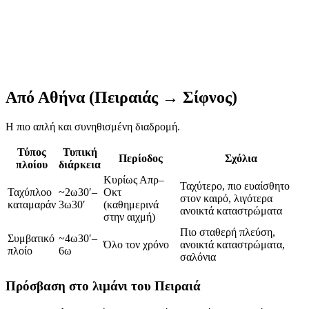
Από Αθήνα (Πειραιάς → Σίφνος)
Η πιο απλή και συνηθισμένη διαδρομή.
Τύπος
Τυπική
Περίοδος
Σχόλια
πλοίου
διάρκεια
Κυρίως Απρ–
Ταχύτερο, πιο ευαίσθητο
Ταχύπλοο
~2ω30′–
Οκτ
στον καιρό, λιγότερα
καταμαράν
3ω30′
(καθημερινά
ανοικτά καταστρώματα
στην αιχμή)
Πιο σταθερή πλεύση,
Συμβατικό
~4ω30′–
Όλο τον χρόνο
ανοικτά καταστρώματα,
πλοίο
6ω
σαλόνια
Πρόσβαση στο λιμάνι του Πειραιά