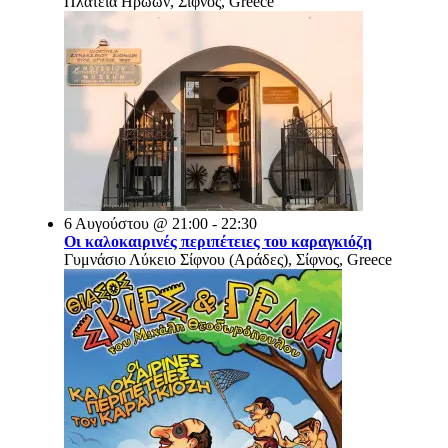
Πλατεία Ηρώων, Σίφνος, Greece
6 Αυγούστου @ 21:00 - 22:30
Οι καλοκαιρινές περιπέτειες του καραγκιόζη
Γυμνάσιο Λύκειο Σίφνου (Αράδες), Σίφνος, Greece