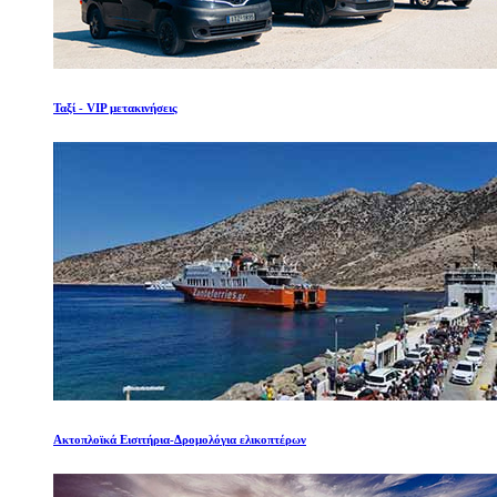
Ταξί - VIP μετακινήσεις
Ακτοπλοϊκά Εισιτήρια-Δρομολόγια ελικοπτέρων