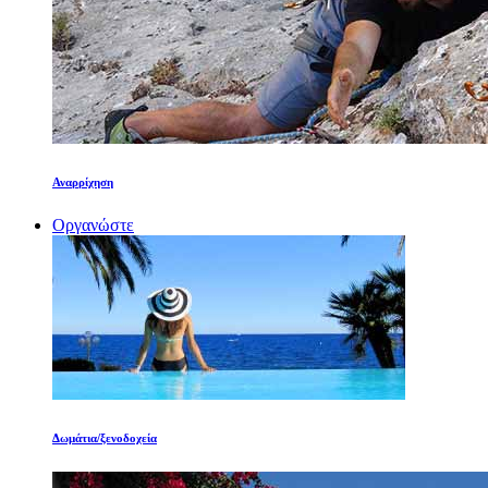
Αναρρίχηση
Οργανώστε
Δωμάτια/ξενοδοχεία