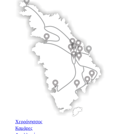
Χερρόνησσος
Καμάρες