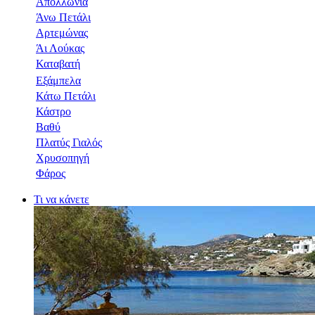
Απολλωνία
Άνω Πετάλι
Αρτεμώνας
Άι Λούκας
Καταβατή
Εξάμπελα
Κάτω Πετάλι
Κάστρο
Βαθύ
Πλατύς Γιαλός
Χρυσοπηγή
Φάρος
Τι να κάνετε