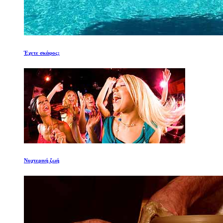
Έχετε σκάφος;
Νυχτερινή ζωή