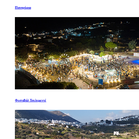
Πανηγύρια
Φεστιβάλ Τσελεμεντέ