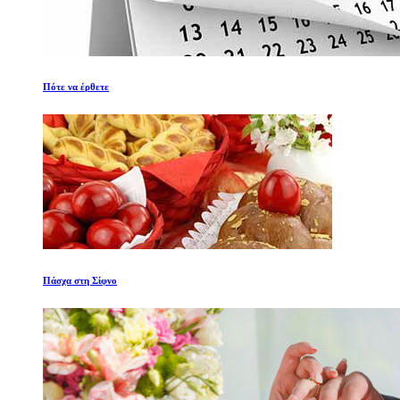
Πότε να έρθετε
Πάσχα στη Σίφνο